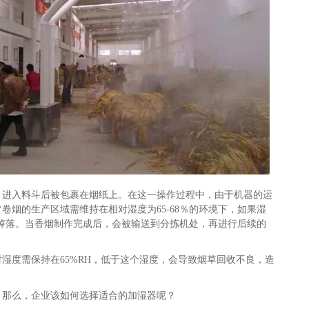
，进入料斗后被包裹在烟纸上。在这一操作过程中，由于机器的运
烟的生产区域需维持在相对湿度为65-68％的环境下，如果湿
中掉落。当香烟制作完成后，会被输送到分拣机处，再进行后续的
湿度需保持在65%RH，低于这个湿度，会导致烟草回收不良，造
。那么，企业该如何选择适合的加湿器呢？