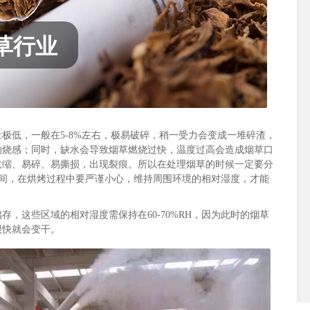
草行业
极低，一般在5-8%左右，极易破碎，稍一受力会变成一堆碎渣，
灼烧感；同时，缺水会导致烟草燃烧过快，温度过高会造成烟草口
收缩、易碎、易撕损，出现裂痕。所以在处理烟草的时候一定要分
H之间，在烘烤过程中要严谨小心，维持周围环境的相对湿度，才能
，这些区域的相对湿度需保持在60-70%RH，因为此时的烟草
很快就会变干。