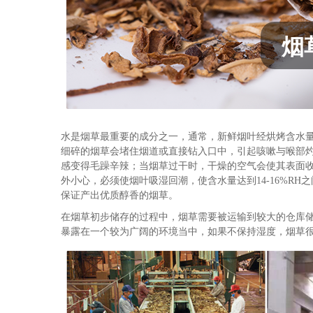
烟
水是烟草最重要的成分之一，通常，新鲜烟叶经烘烤含水量
细碎的烟草会堵住烟道或直接钻入口中，引起咳嗽与喉部
感变得毛躁辛辣；当烟草过干时，干燥的空气会使其表面
外小心，必须使烟叶吸湿回潮，使含水量达到14-16%R
保证产出优质醇香的烟草。
在烟草初步储存的过程中，烟草需要被运输到较大的仓库储存
暴露在一个较为广阔的环境当中，如果不保持湿度，烟草