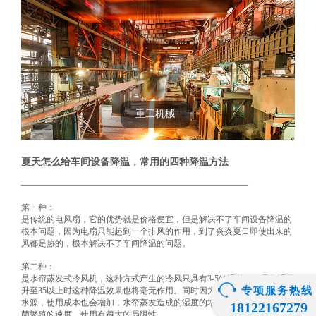
重工机械
夏天怎么给车间设备降温，常用的四种降温方法
———————————————————————
第一种：
是传统的电风扇，它的优势就是价格便宜，但是解决不了车间设备降温的
根本问题，因为电扇只能起到一个排风的作用，到了炎炎夏日即使出来的
风都是热的，根本解决不了车间降温的问题。
第二种：
是水帘蒸发式冷风机，这种方式产生的冷风只具有
3-5的温差，一旦气温攀
专项服务热线
升至35以上时这种降温效果也将毫无作用。同时因为降温过程中大量使用
水源，使用成本也会增加，水帘蒸发造成的湿度的增加还会增加空气中细
18122167279
菌繁殖的速度，使用有很大的局限性。