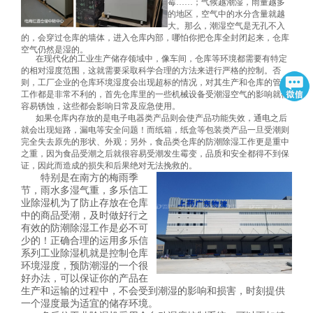
霉……；气候越潮湿，雨量越多
的地区，空气中的水分含量就越
大。那么，潮湿空气是无孔不入
的，会穿过仓库的墙体，进入仓库内部，哪怕你把仓库全封闭起来，仓库
空气仍然是湿的。
在现代化的工业生产储存领域中，像车间，仓库等环境都需要有特定
的相对湿度范围，这就需要采取科学合理的方法来进行严格的控制。否
则，工厂企业的仓库环境湿度会出现超标的情况，对其生产和仓库的管理
工作都是非常不利的，首先仓库里的一些机械设备受潮湿空气的影响就很
容易锈蚀，这些都会影响日常及应急使用。
如果仓库内存放的是电子电器类产品则会使产品功能失效，通电之后
就会出现短路，漏电等安全问题！而纸箱，纸盒等包装类产品一旦受潮则
完全失去原先的形状、外观；另外，食品类仓库的防潮除湿工作更是重中
之重，因为食品受潮之后就很容易受潮发生霉变，品质和安全都得不到保
证，因此而造成的损失和后果绝对无法挽救的。
特别是在南方的梅雨季
节，雨水多湿气重，多乐信工
业除湿机为了防止存放在仓库
中的商品受潮，及时做好行之
有效的防潮除湿工作是必不可
少的！正确合理的运用多乐信
系列工业除湿机就是控制仓库
环境湿度，预防潮湿的一个很
好办法，可以保证你的产品在
生产和运输的过程中，不会受到潮湿的影响和损害，时刻提供
一个湿度最为适宜的储存环境。