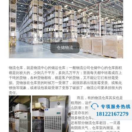
仓储物流
物流仓库，就是物流中心的储运仓库；一般物流公司仓储中心的仓库面积
都是比较大的，少则几千平方，多则几万平方；里面每天都中转着成百上
千吨的货物，各种货物都有，都是客户的货物，又不能让它们有丝毫受
损。货物放在仓库里的时候万一受潮了，就很容易出现发霉变质、或氧化
锈蚀等现象，或者说包装箱受潮了变形了破损了，物流公司要承担很大的
责任。
而且，有的物流仓库其实也是
租用的，这些仓库本身也没做什
专项服务热线
么防潮；所以，受潮的可能性肯
18122167279
定是存在的！据了解，目前还有
很多物流仓库的基础设施薄弱，
还有部分物流仓库老旧，一旦遇
有阴雨天气，仓库室内潮湿、发