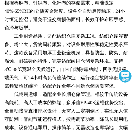
根据棉麻布、针织布、化纤布的存储需求，精准设定
40%-65%RH的仓储黄金湿度。设备全自动启停稳压，24小
时恒定控湿，避免干湿交替损伤面料，长效守护布匹手感、
色泽与版型。
工业耐造品质，适配纺织仓库复杂工况。纺织仓库浮絮
多、粉尘大，货物周转频繁，对设备耐用性和稳定性要求严
苛。这款设备采用加厚工业钣金机身，具备防尘、防絮、耐
腐蚀、耐磕碰的特性，完美适配纺织仓储复杂环境。支持
3℃-38℃宽温全天候运行，自带自动除霜功能，四季无惧极
端天气，可24小时高负荷连续作业，运行稳定故障率低，无
需频繁检修维护，适配仓库全年不间断仓储防潮需求。
低耗易运维，适配企业长期仓储管理。相较于传统设备
高能耗、高人工成本的弊端，多乐信EP-40S运维优势突出。
全自动接管直排排水设计，无需人工定期倒水，实现无人值
守防潮；智能节能运行模式，按需调节功率，降低长期用电
成本。设备通电即用、操作简单，无需改造仓库场地，大幅