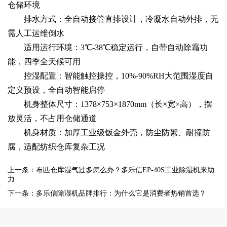
仓储环境
排水方式：全自动接管直排设计，冷凝水自动外排，无
需人工运维倒水
适用运行环境：3℃-38℃稳定运行，自带自动除霜功
能，四季全天候可用
控湿配置：智能触控操控，10%-90%RH大范围湿度自
定义预设，全自动智能启停
机身整体尺寸：1378×753×1870mm（长×宽×高），摆
放灵活，不占用仓储通道
机身材质：加厚工业级钣金外壳，防尘防絮、耐撞防
腐，适配纺织仓库复杂工况
上一条：布匹仓库湿气过多怎么办？多乐信EP-40S工业除湿机来助
力
下一条：多乐信除湿机品牌排行：为什么它是消费者热销首选？