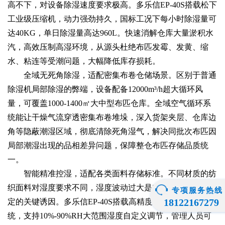
高不下，对设备除湿速度要求极高。多乐信EP-40S搭载松下
工业级压缩机，动力强劲持久，国标工况下每小时除湿量可
达40KG，单日除湿量高达960L。快速消解仓库大量淤积水
汽，高效压制高湿环境，从源头杜绝布匹发霉、发黄、缩
水、粘连等受潮问题，大幅降低库存损耗。
全域无死角除湿，适配密集布卷仓储场景。区别于普通
除湿机局部除湿的弊端，设备配备12000m³/h超大循环风
量，可覆盖1000-1400㎡大中型布匹仓库。全域空气循环系
统能让干燥气流穿透密集布卷堆垛，深入货架夹层、仓库边
角等隐蔽潮湿区域，彻底清除死角湿气，解决同批次布匹因
局部潮湿出现的品相差异问题，保障整仓布匹存储品质统
一。
智能精准控湿，适配各类面料存储标准。不同材质的纺
织面料对湿度要求不同，湿度波动过大是布匹仓储品质不稳
专项服务热线
18122167279
定的关键诱因。多乐信EP-40S搭载高精度智能湿度监测系
统，支持10%-90%RH大范围湿度自定义调节，管理人员可