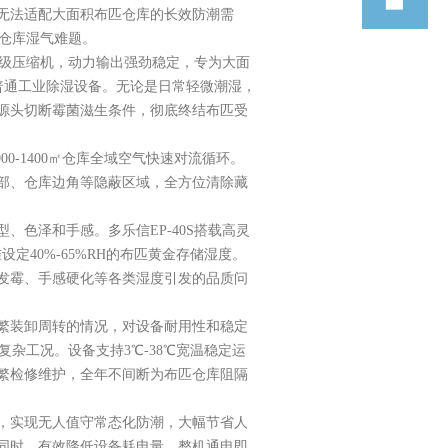
无法适配大面积布匹仓库的长效防潮需
匹仓库湿气难题。
业级压缩机，动力输出强劲稳定，专为大面
超普通工业除湿设备。无论是日常轻微潮湿，
源头切断霉菌滋生条件，彻底终结布匹受
0-1400㎡仓库全域空气快速对流循环。
部、仓库边角等隐蔽区域，全方位清除藏
色泽和手感。多乐信EP-40S搭载高灵
定40%-65%RH的布匹黄金存储湿度。
发霉、手感硬化等各类湿度引发的品质问
繁装卸周转的情况，对设备耐用性和稳定
杂工况。设备支持3℃-38℃宽温稳定运
繁检修维护，全年不间断为布匹仓库阻隔
，实现无人值守常态化防潮，大幅节省人
同时，有效降低设备耗电量。整机通电即