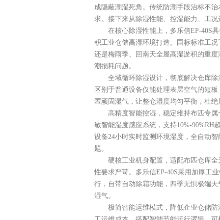
成隐蔽潮湿死角。传统防潮手段治标不治
求。接下来从除湿性能、控湿能力、工况适
在核心除湿性能上，多乐信EP-4
积工业仓储高湿环境打造。国标标准工况下
还是梅雨季、回南天全屋高湿淤积的重度
潮损耗问题。
全域循环除湿设计，彻底解决仓库除湿不
区别于普通设备仅能处理表层空气的短板
匿顽固湿气，让整仓湿度均匀平衡，杜绝
高精度智能控湿，稳定维持布匹专属
敏智能湿度感应系统，支持10%-90%R
设备24小时实时监测环境湿度，全自动
题。
硬核工业机身配置，适配布匹仓库全
性要求严苛。多乐信EP-40S采用加厚
行，自带自动除霜功能，四季无惧极端天
湿气。
极简智能运维模式，降低企业仓储防
工运维成本。搭配智能节能运行逻辑，可