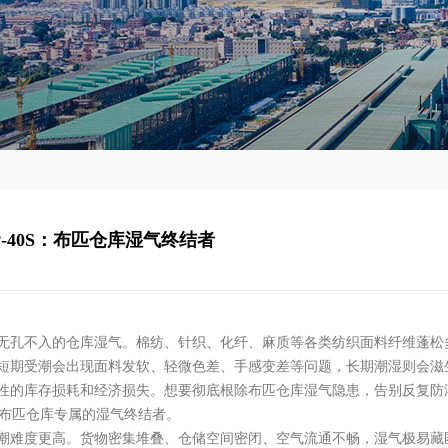
-40S：布匹仓库湿气终结者
无孔不入的仓库湿气。棉纺、针织、化纤、麻质等各类纺织面料纤维蓬松
短期受潮会出现面料发软、轻微色差、手感变差等问题，长期潮湿则会滋
性的库存损耗和经济损失。想要彻底根除布匹仓库湿气隐患，告别反复防
中型布匹仓库专属的湿气终结者。
潮难度更高。货物密集堆叠、仓储空间密闭、空气流通不畅，湿气极易藏