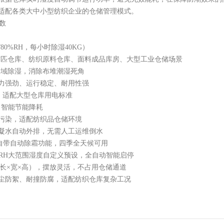
适配各类大中小型纺织企业的仓储管理模式。
数
80%RH，每小时除湿40KG）
适配布匹仓库、纺织原料仓库、面料成品库房、大型工业仓储场景
风量全域除湿，消除布堆潮湿死角
力强劲、运行稳定、耐用性强
电压，适配大型仓库用电标准
，智能节能降耗
污染，适配纺织品仓储环境
凝水自动外排，无需人工运维倒水
，自带自动除霜功能，四季全天候可用
0%RH大范围湿度自定义预设，全自动智能启停
0mm（长×宽×高），摆放灵活，不占用仓储通道
尘防絮、耐撞防腐，适配纺织仓库复杂工况