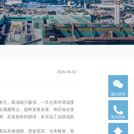
2026-06-02
微信咨询
多孔，吸湿能力极强，一旦仓库环境湿度
生霉菌黑点、面料发黄发霉、布匹缩水变
潮、反复损耗的困境，多乐信工业除湿机
电话热线
匿在布卷缝隙、货架底层、仓库角落，形