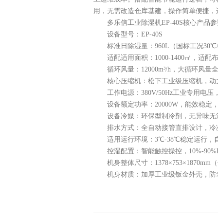
用，无需改造仓库基建，操作简单便捷，
多乐信工业除湿机EP-40S核心产品参
设备型号：EP-40S
标准日除湿量：960L（国标工况30℃/
适配适用面积：1000-1400㎡，
循环风量：12000m³/h，大循环
核心压缩机：松下工业级压缩机，动
工作电源：380V/50Hz工业专用
设备额定功率：20000W，能效稳定
设备冷媒：环保型制冷剂，无异味无
排水方式：全自动接管直排设计，冷
适用运行环境：3℃-38℃稳定运行
控湿配置：智能触控操控，10%-9
机身整体尺寸：1378×753×187
机身材质：加厚工业级钣金外壳，防