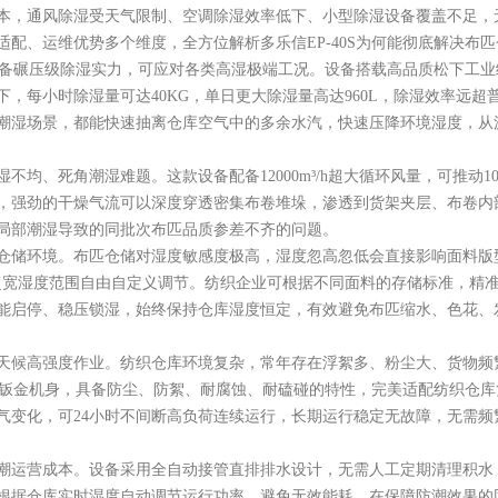
本，通风除湿受天气限制、空调除湿效率低下、小型除湿设备覆盖不足，
配、运维优势多个维度，全方位解析多乐信EP-40S为何能彻底解决布
0S具备碾压级除湿实力，可应对各类高湿极端工况。设备搭载高品质松下工
，每小时除湿量可达40KG，单日更大除湿量高达960L，除湿效率远
潮湿场景，都能快速抽离仓库空气中的多余水汽，快速压降环境湿度，从
均、死角潮湿难题。这款设备配备12000m³/h超大循环风量，可推动100
，强劲的干燥气流可以深度穿透密集布卷堆垛，渗透到货架夹层、布卷内
局部潮湿导致的同批次布匹品质参差不齐的问题。
仓储环境。布匹仓储对湿度敏感度极高，湿度忽高忽低会直接影响面料版型、
H超宽湿度范围自由自定义调节。纺织企业可根据不同面料的存储标准，精准设
智能启停、稳压锁湿，始终保持仓库湿度恒定，有效避免布匹缩水、色花、
天候高强度作业。纺织仓库环境复杂，常年存在浮絮多、粉尘大、货物频
工业钣金机身，具备防尘、防絮、耐腐蚀、耐磕碰的特性，完美适配纺织仓库复
气变化，可24小时不间断高负荷连续运行，长期运行稳定无故障，无需频
潮运营成本。设备采用全自动接管直排排水设计，无需人工定期清理积水
根据仓库实时湿度自动调节运行功率，避免无效能耗，在保障防潮效果的