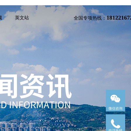
18122167
城
英文站
全国专项热线：
微信咨询
电话热线