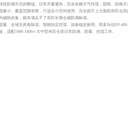
传统防潮方式的弊端。日常开窗通风，完全依赖天气环境，阴雨、回南天
湿量小、覆盖范围有限，只适合小空间使用，完全跟不上大面积布匹仓库
为辅助设备，根本满足不了布匹长期仓储防潮标准。
湿量、全域无死角除湿、智能恒定控湿、设备稳定耐用。而多乐信EP-40
适配1000-1400㎡大中型布匹仓库日常防潮、防霉、控湿工作。
40S更大的优势就是除湿效率强悍，轻松应对重度潮湿天气。设备搭载松下
高达960L。面对梅雨季、回南天等仓库高湿高发期，能够快速抽离仓库
率。
的特点，这款设备配备12000m³/h超大循环风量，实现整仓空气循环
湿死角。大流量干燥空气可以穿透密集布堆，全方位带走隐蔽湿气，让仓
S适配各类布匹存储需求。不同材质的棉麻布、针织布、化纤面料，对仓储湿度
面料类型，设置40%-65%RH的布匹黄金存储湿度，设备智能监测环
全天候稳定运行。布匹仓库常年备货、货物周转频繁，且仓库内部浮絮、
尘防絮、耐撞防腐，可在3℃-38℃宽温环境下持续工作，自带自动除霜功能
全年常态化防潮管理。
长期使用。采用全自动接管直排排水设计，无需人工定期倒水，真正实现
时，有效降低设备运行能耗，大幅减少仓库防潮运维成本，性价比远超普