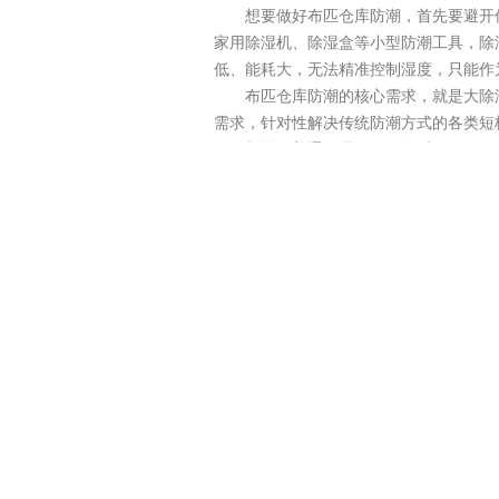
想要做好布匹仓库防潮，首先要避开
家用除湿机、除湿盒等小型防潮工具，除
低、能耗大，无法精准控制湿度，只能作
布匹仓库防潮的核心需求，就是大除
需求，针对性解决传统防潮方式的各类短板，
相较于普通除湿设备，多乐信EP-
工况下每小时可除湿40KG，单日除湿量
匹受潮发霉问题，有效降低仓库布匹损耗
针对布匹仓库堆垛密集、湿气藏而不露
架底部、仓库角落极易堆积湿气，形成除
的布匹品相不一的情况。
在仓储湿度管控上，多乐信EP-40
范围湿度自定义调节。仓库管理人员可根据
保护布匹色泽、版型与手感。
适配纺织仓库复杂工况，设备可四季
信EP-40S采用加厚工业钣金机身，防
负荷运行，无需频繁检修维护，适配仓库
设备运维简单、节能省心，适配企业
按需调节工作状态，在保障防潮效果的同