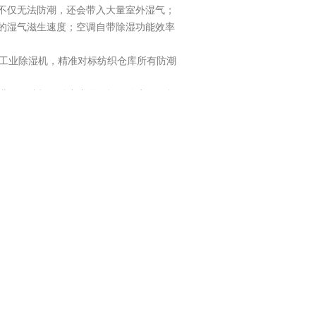
不仅无法防潮，还会带入大量室外湿气；
的湿气滋生速度；空调自带除湿功能效率
S工业除湿机，精准对标纺织仓库所有防潮
工业级压缩机，动力充足、运行稳定，国标
淤积水汽，快速压低环境湿度，从源头杜绝布
除湿。布匹大多整卷堆叠存放，布卷缝隙、货
库整体湿度均匀稳定，避免局部潮湿导致
要求各不相同，设备支持10%-90%RH大
境、自动启停除湿，杜绝湿度忽高忽低，稳定
粉尘较多，对设备耐用性要求极高。多乐
，无惧四季天气变化，支持24小时不间断高
无人值守防潮。搭配智能节能运行模式，
通除湿设备。